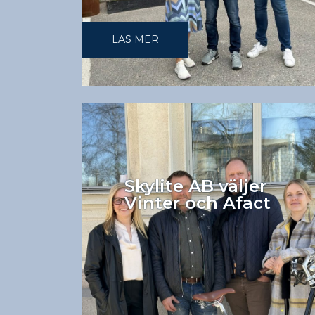
LÄS MER
Skylite AB väljer
Vinter och Afact