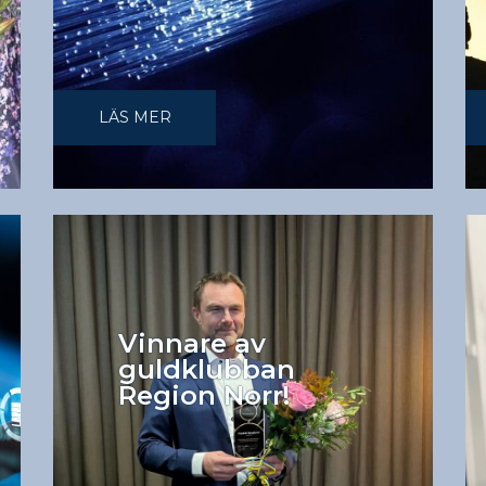
LÄS MER
Vinnare av
guldklubban
Region Norr!