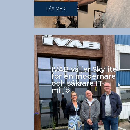
LÄS MER
IVAB väljer Skylite
för en modernare
och säkrare IT-
miljö