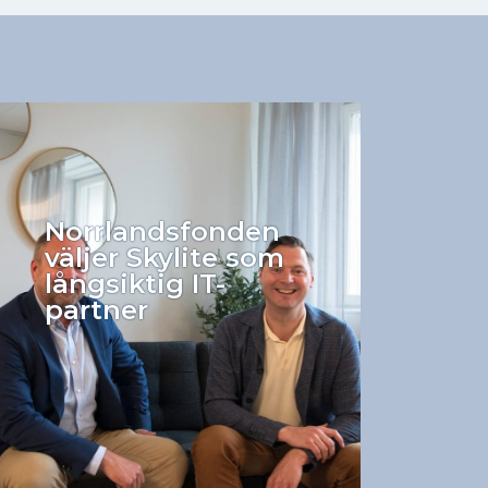
Norrlandsfonden
väljer Skylite som
långsiktig IT-
partner