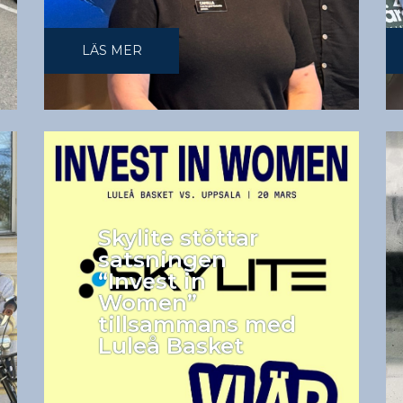
LÄS MER
Skylite stöttar
satsningen
“Invest in
Women”
tillsammans med
Luleå Basket