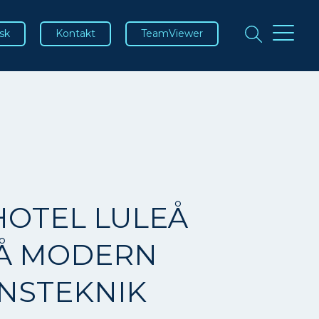
sk
Kontakt
TeamViewer
HOTEL LULEÅ
PÅ MODERN
NSTEKNIK