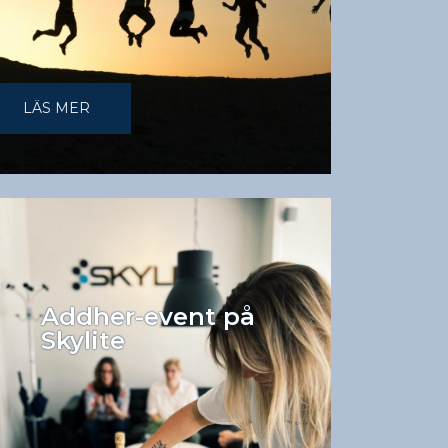
LÄS MER
Addher-event på
Skylite