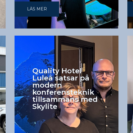
LÄS MER
Quality Hotel
Luleå satsar på
modern
konferensteknik
tillsammans med
Skylite