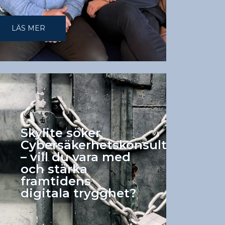
LÄS MER
Skylite söker
Cybersäkerhetskonsult
– vill du vara med
och stärka
framtidens
digitala trygghet?