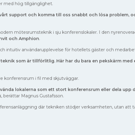
ner med hög tillgänglighet.
 vårt support och komma till oss snabbt och lösa problem, 
 modern mötesrumsteknik i sju konferenslokaler. I den nyrenovera
Invit och Amphion
.
 och intuitiv användarupplevelse för hotellets gäster och medarbe
d teknik som är tillförlitlig. Här har du bara en pekskärm med 
tre konferensrum i fil med skjutväggar.
ända lokalerna som ett stort konferensrum eller dela upp de
k
, berättar Magnus Gustafsson.
nferensanläggning där tekniken stödjer verksamheten, utan att t