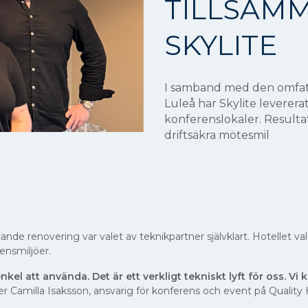
TILLSAM
SKYLITE
I samband med den omfat
Luleå har Skylite leverera
konferenslokaler. Resultat
driftsäkra mötesmil
de renovering var valet av teknikpartner självklart. Hotellet va
ensmiljöer.
l att använda. Det är ett verkligt tekniskt lyft för oss. Vi kr
er Camilla Isaksson, ansvarig för konferens och event på Quality 