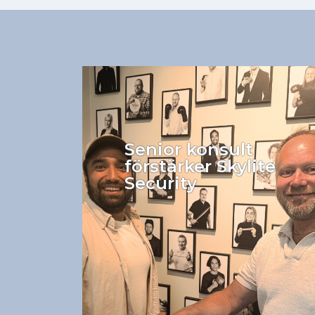
Senior konsult
förstärker Skylite
Security