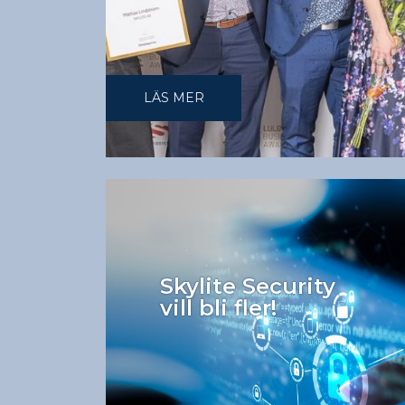
LÄS MER
Skylite Security
vill bli fler!