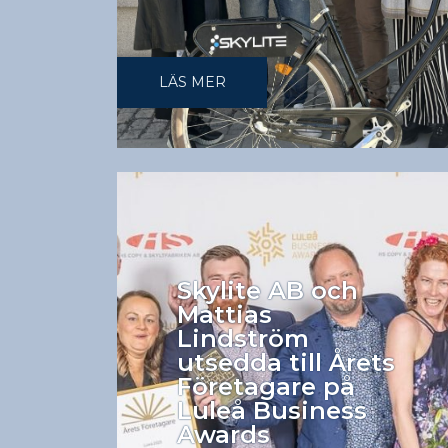
LÄS MER
Skylite AB och
Mattias
Lindström
utsedda till Årets
Företagare på
Luleå Business
Awards