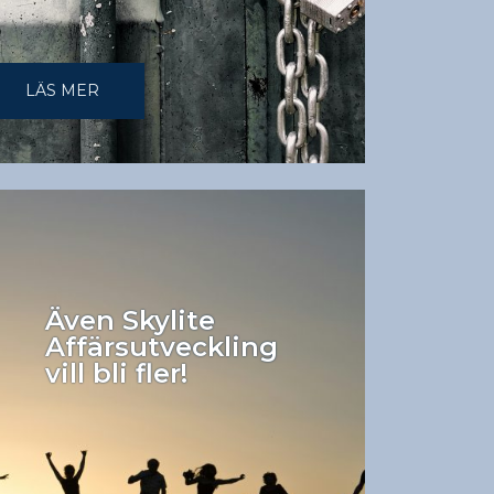
LÄS MER
Även Skylite
Affärsutveckling
vill bli fler!