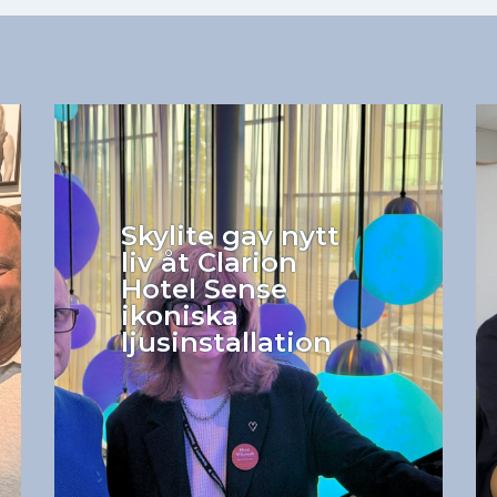
Skylite gav nytt
liv åt Clarion
Hotel Sense
ikoniska
ljusinstallation