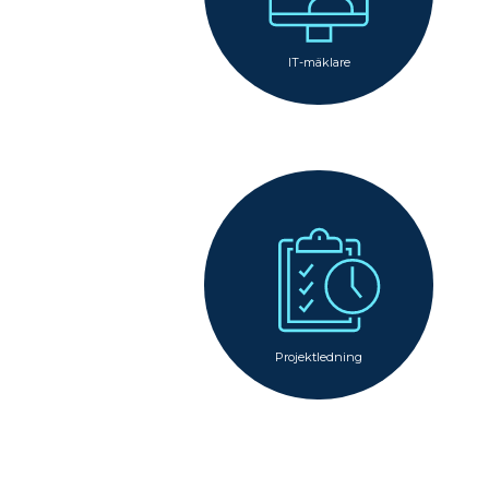
IT-mäklare
Projektledning