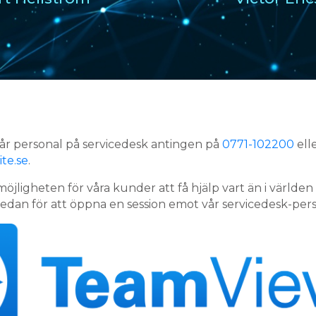
år personal på servicedesk antingen på
0771-102200
elle
te.se
.
möjligheten för våra kunder att få hjälp vart än i världen 
nedan för att öppna en session emot vår servicedesk-pers