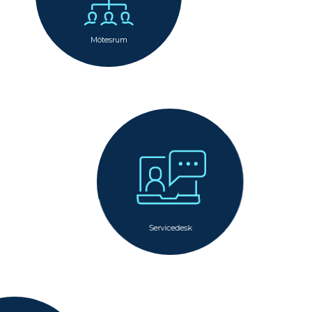
Mötesrum
Servicedesk