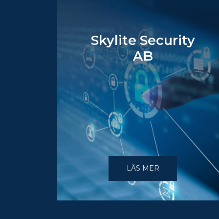
Skylite Security
AB
LÄS MER