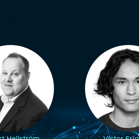
t Hellström
Victor Eri