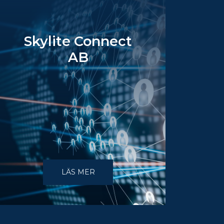
Skylite Connect
AB
LÄS MER