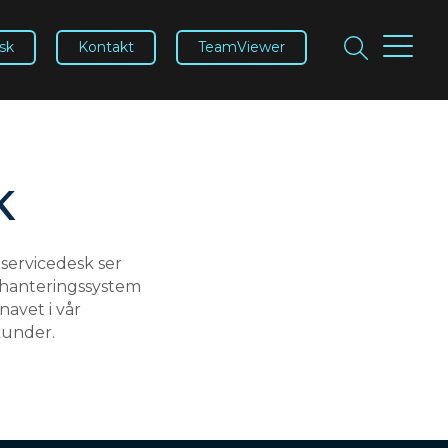
sk
Kontakt
TeamViewer
K
 servicedesk ser
dehanteringssystem
navet i vår
 kunder.