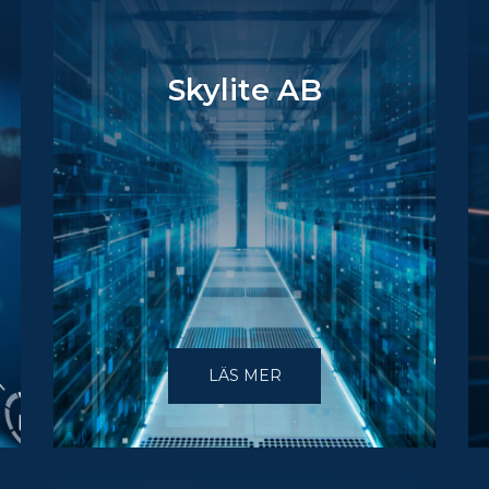
Skylite AB
LÄS MER